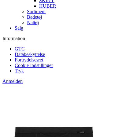
SKINY
HUBER
Sortiment
Badetøj
Nattøj
Salg
Information
GTC
Databeskyttelse
Fortrydelsesret
Cookie-indstillinger
Tryk
Anmelden