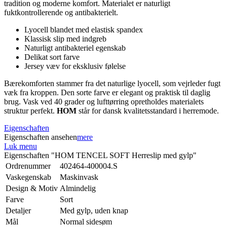
tradition og moderne komfort. Materialet er naturligt
fuktkontrollerende og antibakterielt.
Lyocell blandet med elastisk spandex
Klassisk slip med indgreb
Naturligt antibakteriel egenskab
Delikat sort farve
Jersey væv for eksklusiv følelse
Bærekomforten stammer fra det naturlige lyocell, som vejrleder fugt
væk fra kroppen. Den sorte farve er elegant og praktisk til daglig
brug. Vask ved 40 grader og lufttørring opretholdes materialets
struktur perfekt.
HOM
står for dansk kvalitetsstandard i herremode.
Eigenschaften
Eigenschaften ansehen
mere
Luk menu
Eigenschaften "HOM TENCEL SOFT Herreslip med gylp"
Ordrenummer
402464-400004.S
Vaskegenskab
Maskinvask
Design & Motiv
Almindelig
Farve
Sort
Detaljer
Med gylp, uden knap
Mål
Normal sidesøm