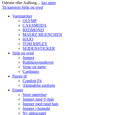
Odense eller Aalborg,...
læs mere
Til kategori Strik og sved
Varemærker
OLYMP
CASAMODA
REDMOND
MAERZ MUENCHEN
HAJO
TOM RIPLEY
SEIDENSTICKER
Strik og sved
Jumper
Rullekravepullover
Veste og trøjer
Cardigans
Passer til
Comfort Fit
Almindelig pasform
Emner
Store størrelser
Jumper med V-hals
Jumper med rund hals
Jumper i bomuld
Ny uldsweater