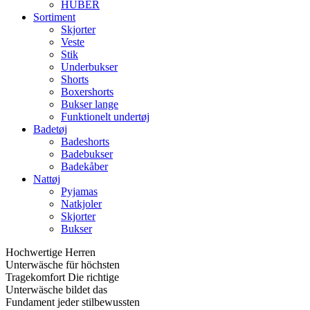
HUBER
Sortiment
Skjorter
Veste
Stik
Underbukser
Shorts
Boxershorts
Bukser lange
Funktionelt undertøj
Badetøj
Badeshorts
Badebukser
Badekåber
Nattøj
Pyjamas
Natkjoler
Skjorter
Bukser
Hochwertige Herren
Unterwäsche für höchsten
Tragekomfort Die richtige
Unterwäsche bildet das
Fundament jeder stilbewussten