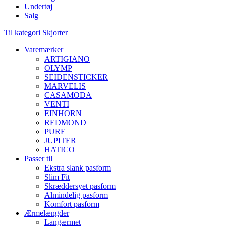
Undertøj
Salg
Til kategori Skjorter
Varemærker
ARTIGIANO
OLYMP
SEIDENSTICKER
MARVELIS
CASAMODA
VENTI
EINHORN
REDMOND
PURE
JUPITER
HATICO
Passer til
Ekstra slank pasform
Slim Fit
Skræddersyet pasform
Almindelig pasform
Komfort pasform
Ærmelængder
Langærmet