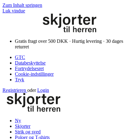
Zum Inhalt springen
Luk vindue
Gratis fragt over 500 DKK · Hurtig levering · 30 dages
returret
GTC
Databeskyttelse
Fortrydelsesret
Cookie-indstillinger
Tryk
Registrieren
oder
Login
Ny
Skjorter
Strik og sved
Poloer og T-shirts