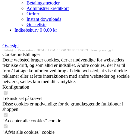
Betalingsmetoder
Administrer kreditkort
Ordrer
Instant downloads
Ønskeliste
Indkøbskurv
0
0,00 kr
Oversigt
Undertøj
/
Varemærker
/
HOM
/
HOM
/
HOM TENCEL SOFT Herreslip med gylp
Cookie-indstillinger
Dette websted bruger cookies, der er nødvendige for webstedets
tekniske drift, og som altid er indstillet. Andre cookies, der har til
formål at øge komforten ved brug af dette websted, at vise direkte
reklamer eller at lette interaktionen med andre websteder og sociale
netværk, sættes kun med dit samtykke.
Konfiguration
Teknisk set påkrævet
Disse cookies er nødvendige for de grundlæggende funktioner i
shoppen.
"Accepter alle cookies" cookie
"Afvis alle cookies" cookie