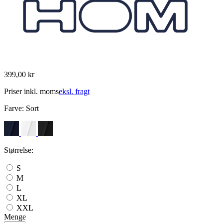
399,00 kr
Priser inkl. moms
eksl. fragt
Farve:
Sort
Størrelse:
S
M
L
XL
XXL
Menge