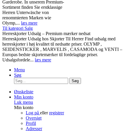
Garderobe. In unserem Premium-
Sortiment finden Sie erstklassige
Herren Unterwäsche von
renommierten Marken wie
Olymp,...
læs mere
Til kategori Salg
Herreskjorter Udsalg – Premium mærker nedsat
Herreskjorter Udsalg hos Skjorter Til Herrer Find udsalg med
herreskjorter i høj kvalitet til nedsatte priser. OLYMP ,
SEIDENSTICKER , MARVELIS , CASAMODA og VENTI –
Europas bedste skjortemærker til fordelagtige priser.
Udsalgsfordele...
læs mere
Menu
Søg
Søg
Ønskeliste
Min konto
Luk menu
Min konto
Log på
eller
registrer
Oversigt
Profil
Adresser