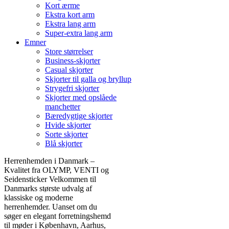
Kort ærme
Ekstra kort arm
Ekstra lang arm
Super-extra lang arm
Emner
Store størrelser
Business-skjorter
Casual skjorter
Skjorter til galla og bryllup
Strygefri skjorter
Skjorter med opslåede
manchetter
Bæredygtige skjorter
Hvide skjorter
Sorte skjorter
Blå skjorter
Herrenhemden i Danmark –
Kvalitet fra OLYMP, VENTI og
Seidensticker Velkommen til
Danmarks største udvalg af
klassiske og moderne
herrenhemder. Uanset om du
søger en elegant forretningshemd
til møder i København, Aarhus,