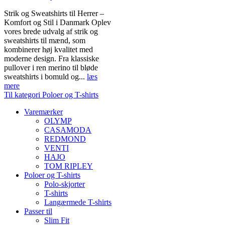
Strik og Sweatshirts til Herrer –
Komfort og Stil i Danmark Oplev
vores brede udvalg af strik og
sweatshirts til mænd, som
kombinerer høj kvalitet med
moderne design. Fra klassiske
pullover i ren merino til bløde
sweatshirts i bomuld og...
læs
mere
Til kategori Poloer og T-shirts
Varemærker
OLYMP
CASAMODA
REDMOND
VENTI
HAJO
TOM RIPLEY
Poloer og T-shirts
Polo-skjorter
T-shirts
Langærmede T-shirts
Passer til
Slim Fit