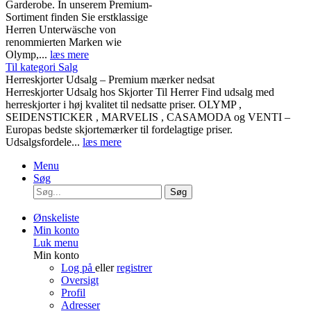
Garderobe. In unserem Premium-
Sortiment finden Sie erstklassige
Herren Unterwäsche von
renommierten Marken wie
Olymp,...
læs mere
Til kategori Salg
Herreskjorter Udsalg – Premium mærker nedsat
Herreskjorter Udsalg hos Skjorter Til Herrer Find udsalg med
herreskjorter i høj kvalitet til nedsatte priser. OLYMP ,
SEIDENSTICKER , MARVELIS , CASAMODA og VENTI –
Europas bedste skjortemærker til fordelagtige priser.
Udsalgsfordele...
læs mere
Menu
Søg
Søg
Ønskeliste
Min konto
Luk menu
Min konto
Log på
eller
registrer
Oversigt
Profil
Adresser