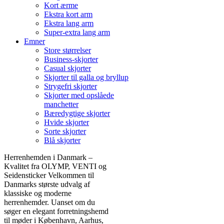
Kort ærme
Ekstra kort arm
Ekstra lang arm
Super-extra lang arm
Emner
Store størrelser
Business-skjorter
Casual skjorter
Skjorter til galla og bryllup
Strygefri skjorter
Skjorter med opslåede
manchetter
Bæredygtige skjorter
Hvide skjorter
Sorte skjorter
Blå skjorter
Herrenhemden i Danmark –
Kvalitet fra OLYMP, VENTI og
Seidensticker Velkommen til
Danmarks største udvalg af
klassiske og moderne
herrenhemder. Uanset om du
søger en elegant forretningshemd
til møder i København, Aarhus,