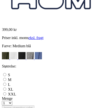
399,00 kr
Priser inkl. moms
eksl. fragt
Farve:
Medium blå
Størrelse:
S
M
L
XL
XXL
Menge
Ingen størrelse valgt