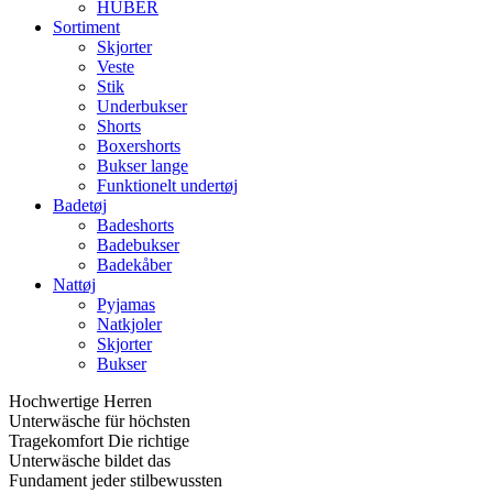
HUBER
Sortiment
Skjorter
Veste
Stik
Underbukser
Shorts
Boxershorts
Bukser lange
Funktionelt undertøj
Badetøj
Badeshorts
Badebukser
Badekåber
Nattøj
Pyjamas
Natkjoler
Skjorter
Bukser
Hochwertige Herren
Unterwäsche für höchsten
Tragekomfort Die richtige
Unterwäsche bildet das
Fundament jeder stilbewussten