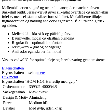
Mellemblåt er en soigné og neutral nuance, der matcher ethvert
ønskeligt outfit. Jersey-vævet giver silkeglat overflade og anden-skin
følelse, mens elastanen sikrer formstabilitet. Modalfiberne tilføjer
fugtabsorption og naturlig anti-odor egenskab, så du føler dig frisk
og sikker.
Mellemblå – klassisk og pålidelig farve
Baumwolle, modal og elasthan blanding
Regular fit – optimalt komfortable
Jersey-væv – glat og behageligt
Anti-odor egenskaber fra modal
Vaskes ved 40°C for optimal pleje og farvebevaring gennem årene.
Eigenschaften
Eigenschaften ansehen
mere
Luk menu
Eigenschaften "HOM HO1 Herreslip med gylp"
Ordrenummer
359521-400054.S
Vaskegenskab
Maskinvask
Design & Motiv
Almindelig
Farve
Medium blå
Detaljer
Med gylp, uden knap