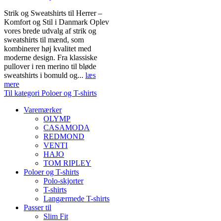
Strik og Sweatshirts til Herrer –
Komfort og Stil i Danmark Oplev
vores brede udvalg af strik og
sweatshirts til mænd, som
kombinerer høj kvalitet med
moderne design. Fra klassiske
pullover i ren merino til bløde
sweatshirts i bomuld og...
læs
mere
Til kategori Poloer og T-shirts
Varemærker
OLYMP
CASAMODA
REDMOND
VENTI
HAJO
TOM RIPLEY
Poloer og T-shirts
Polo-skjorter
T-shirts
Langærmede T-shirts
Passer til
Slim Fit