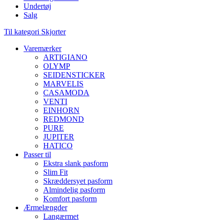
Undertøj
Salg
Til kategori Skjorter
Varemærker
ARTIGIANO
OLYMP
SEIDENSTICKER
MARVELIS
CASAMODA
VENTI
EINHORN
REDMOND
PURE
JUPITER
HATICO
Passer til
Ekstra slank pasform
Slim Fit
Skræddersyet pasform
Almindelig pasform
Komfort pasform
Ærmelængder
Langærmet