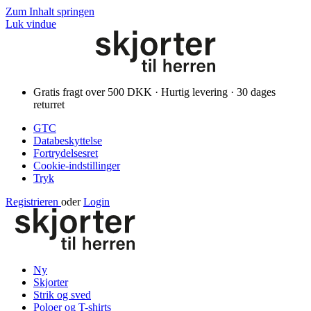
Zum Inhalt springen
Luk vindue
Gratis fragt over 500 DKK · Hurtig levering · 30 dages
returret
GTC
Databeskyttelse
Fortrydelsesret
Cookie-indstillinger
Tryk
Registrieren
oder
Login
Ny
Skjorter
Strik og sved
Poloer og T-shirts