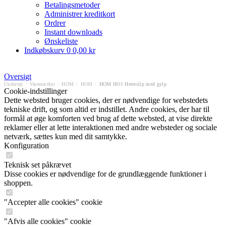
Betalingsmetoder
Administrer kreditkort
Ordrer
Instant downloads
Ønskeliste
Indkøbskurv
0
0,00 kr
Oversigt
Undertøj
/
Varemærker
/
HOM
/
HOM
/
HOM HO1 Herreslip med gylp
Cookie-indstillinger
Dette websted bruger cookies, der er nødvendige for webstedets
tekniske drift, og som altid er indstillet. Andre cookies, der har til
formål at øge komforten ved brug af dette websted, at vise direkte
reklamer eller at lette interaktionen med andre websteder og sociale
netværk, sættes kun med dit samtykke.
Konfiguration
Teknisk set påkrævet
Disse cookies er nødvendige for de grundlæggende funktioner i
shoppen.
"Accepter alle cookies" cookie
"Afvis alle cookies" cookie