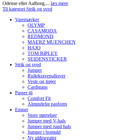
Odense eller Aalborg,...
læs mere
Til kategori Strik og sved
Varemærker
OLYMP
CASAMODA
REDMOND
MAERZ MUENCHEN
HAJO
TOM RIPLEY
SEIDENSTICKER
Strik og sved
Jumper
Rullekravepullover
Veste og trøjer
Cardigans
Passer til
Comfort Fit
Almindelig pasform
Emner
Store størrelser
Jumper med V-hals
Jumper med rund hals
Jumper i bomuld
Ny uldsweater