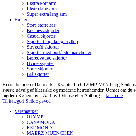
Ekstra kort arm
Ekstra lang arm
Super-extra lang arm
Emner
Store størrelser
Business-skjorter
Casual skjorter
Skjorter til galla og bryllup
Strygefri skjorter
Skjorter med opslåede manchetter
Bæredygtige skjorter
Hvide skjorter
Sorte skjorter
Blå skjorter
Herrenhemden i Danmark – Kvalitet fra OLYMP, VENTI og Seidens
største udvalg af klassiske og moderne herrenhemder. Uanset om du sø
møder i København, Aarhus, Odense eller Aalborg,...
læs mere
Til kategori Strik og sved
Varemærker
OLYMP
CASAMODA
REDMOND
MAERZ MUENCHEN