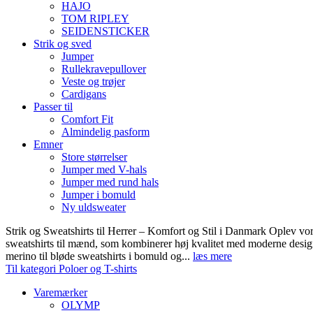
HAJO
TOM RIPLEY
SEIDENSTICKER
Strik og sved
Jumper
Rullekravepullover
Veste og trøjer
Cardigans
Passer til
Comfort Fit
Almindelig pasform
Emner
Store størrelser
Jumper med V-hals
Jumper med rund hals
Jumper i bomuld
Ny uldsweater
Strik og Sweatshirts til Herrer – Komfort og Stil i Danmark Oplev vor
sweatshirts til mænd, som kombinerer høj kvalitet med moderne design.
merino til bløde sweatshirts i bomuld og...
læs mere
Til kategori Poloer og T-shirts
Varemærker
OLYMP