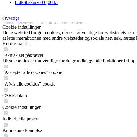
Indkøbskurv
0
0,00 kr
Oversigt
Undertøj
/
Varemærker
/
HOM
/
HOM
/
HOM HO1 shorts
Cookie-indstillinger
Dette websted bruger cookies, der er nødvendige for webstedets tekniske
at lette interaktionen med andre websteder og sociale netværk, sættes
Konfiguration
Teknisk set påkrævet
Disse cookies er nødvendige for de grundlæggende funktioner i shop
"Accepter alle cookies" cookie
"Afvis alle cookies" cookie
CSRF-token
Cookie-indstillinger
Individuelle priser
Kunde anerkendelse