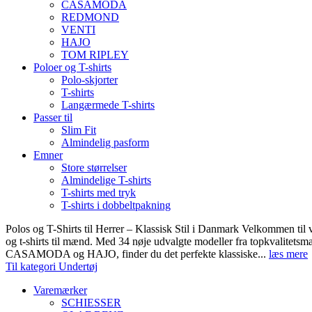
CASAMODA
REDMOND
VENTI
HAJO
TOM RIPLEY
Poloer og T-shirts
Polo-skjorter
T-shirts
Langærmede T-shirts
Passer til
Slim Fit
Almindelig pasform
Emner
Store størrelser
Almindelige T-shirts
T-shirts med tryk
T-shirts i dobbeltpakning
Polos og T-Shirts til Herrer – Klassisk Stil i Danmark Velkommen til 
og t-shirts til mænd. Med 34 nøje udvalgte modeller fra topkvali
CASAMODA og HAJO, finder du det perfekte klassiske...
læs mere
Til kategori Undertøj
Varemærker
SCHIESSER