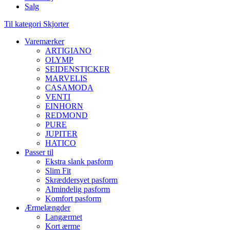
Salg
Til kategori Skjorter
Varemærker
ARTIGIANO
OLYMP
SEIDENSTICKER
MARVELIS
CASAMODA
VENTI
EINHORN
REDMOND
PURE
JUPITER
HATICO
Passer til
Ekstra slank pasform
Slim Fit
Skræddersyet pasform
Almindelig pasform
Komfort pasform
Ærmelængder
Langærmet
Kort ærme