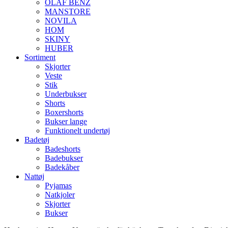
OLAF BENZ
MANSTORE
NOVILA
HOM
SKINY
HUBER
Sortiment
Skjorter
Veste
Stik
Underbukser
Shorts
Boxershorts
Bukser lange
Funktionelt undertøj
Badetøj
Badeshorts
Badebukser
Badekåber
Nattøj
Pyjamas
Natkjoler
Skjorter
Bukser