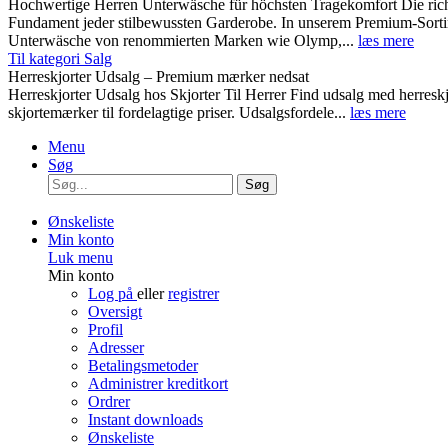
Hochwertige Herren Unterwäsche für höchsten Tragekomfort Die rich
Fundament jeder stilbewussten Garderobe. In unserem Premium-Sortim
Unterwäsche von renommierten Marken wie Olymp,...
læs mere
Til kategori Salg
Herreskjorter Udsalg – Premium mærker nedsat
Herreskjorter Udsalg hos Skjorter Til Herrer Find udsalg med he
skjortemærker til fordelagtige priser. Udsalgsfordele...
læs mere
Menu
Søg
Søg
Ønskeliste
Min konto
Luk menu
Min konto
Log på
eller
registrer
Oversigt
Profil
Adresser
Betalingsmetoder
Administrer kreditkort
Ordrer
Instant downloads
Ønskeliste