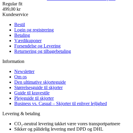
Regular fit
499,00 kr
Kundeservice
Bestil
Login og registrering
Betaling
Værdikuponer
Forsendelse og Levering
Returnering og tilbagebetaling
Information
Newsletter
Om os
Den ultimative skjorteguide
Størrelsesguide til skjorter
Guide til kravestile
Plejeguide til skjorter
Business vs. Casual – Skjorter til enhver lejlighed
Levering & betaling
CO₂-neutral levering takket være vores transportpartnere
Sikker og pålidelig levering med DPD og DHL