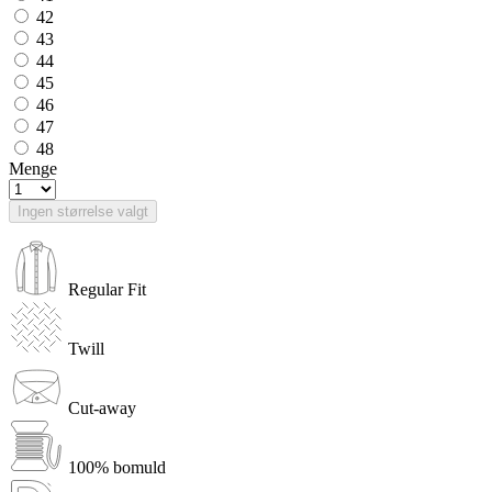
42
43
44
45
46
47
48
Menge
Ingen størrelse valgt
Regular Fit
Twill
Cut-away
100% bomuld