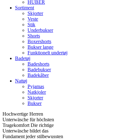
HUBER
Sortiment
Skjorter
Veste
Stik
Underbukser
Shorts
Boxershorts
Bukser lange
Funktionelt undertøj
Badetøj
Badeshorts
Badebukser
Badekåber
Nattøj
Pyjamas
Natkjoler
Skjorter
Bukser
Hochwertige Herren
Unterwäsche für höchsten
Tragekomfort Die richtige
Unterwäsche bildet das
Fundament jeder stilbewussten