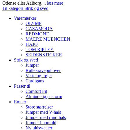
Odense eller Aalborg,...
læs mere
Til kategori Strik og sved
Varemærker
OLYMP
CASAMODA
REDMOND
MAERZ MUENCHEN
HAJO
TOM RIPLEY
SEIDENSTICKER
Strik og sved
Jumper
Rullekravepullover
Veste og trøjer
Cardigans
Passer til
Comfort Fit
Almindelig pasform
Emner
Store størrelser
Jumper med V-hals
Jumper med rund hals
Jumper i bomuld
Ny uldsweater