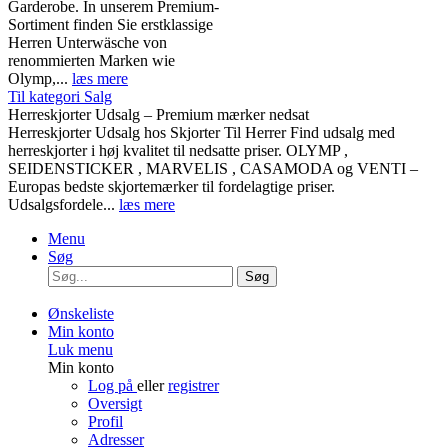
Garderobe. In unserem Premium-
Sortiment finden Sie erstklassige
Herren Unterwäsche von
renommierten Marken wie
Olymp,...
læs mere
Til kategori Salg
Herreskjorter Udsalg – Premium mærker nedsat
Herreskjorter Udsalg hos Skjorter Til Herrer Find udsalg med
herreskjorter i høj kvalitet til nedsatte priser. OLYMP ,
SEIDENSTICKER , MARVELIS , CASAMODA og VENTI –
Europas bedste skjortemærker til fordelagtige priser.
Udsalgsfordele...
læs mere
Menu
Søg
Søg
Ønskeliste
Min konto
Luk menu
Min konto
Log på
eller
registrer
Oversigt
Profil
Adresser