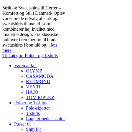
Strik og Sweatshirts til Herrer –
Komfort og Stil i Danmark Oplev
vores brede udvalg af strik og
sweatshirts til mænd, som
kombinerer høj kvalitet med
moderne design. Fra klassiske
pullover i ren merino til bløde
sweatshirts i bomuld og...
læs
mere
Til kategori Poloer og T-shirts
Varemærker
OLYMP
CASAMODA
REDMOND
VENTI
HAJO
TOM RIPLEY
Poloer og T-shirts
Polo-skjorter
T-shirts
Langærmede T-shirts
Passer til
Slim Fit