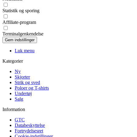
Statistik og sporing
Affiliate-program
Terminalgenkendelse
Luk menu
Kategorier
Ny
Skjorter
Strik og sved
Poloer og T-shirts
Undertøj
Salg
Information
GTC
Databeskyttelse
Fortrydelsesret
Cookie-indstillinger