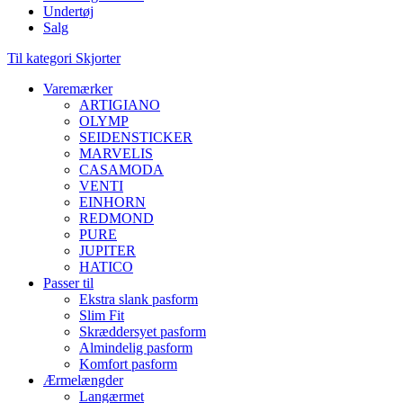
Undertøj
Salg
Til kategori Skjorter
Varemærker
ARTIGIANO
OLYMP
SEIDENSTICKER
MARVELIS
CASAMODA
VENTI
EINHORN
REDMOND
PURE
JUPITER
HATICO
Passer til
Ekstra slank pasform
Slim Fit
Skræddersyet pasform
Almindelig pasform
Komfort pasform
Ærmelængder
Langærmet