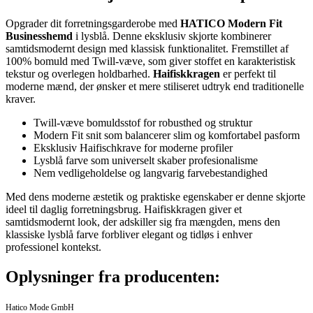
Opgrader dit forretningsgarderobe med
HATICO Modern Fit
Businesshemd
i lysblå. Denne eksklusiv skjorte kombinerer
samtidsmodernt design med klassisk funktionalitet. Fremstillet af
100% bomuld med Twill-væve, som giver stoffet en karakteristisk
tekstur og overlegen holdbarhed.
Haifiskkragen
er perfekt til
moderne mænd, der ønsker et mere stiliseret udtryk end traditionelle
kraver.
Twill-væve bomuldsstof for robusthed og struktur
Modern Fit snit som balancerer slim og komfortabel pasform
Eksklusiv Haifischkrave for moderne profiler
Lysblå farve som universelt skaber profesionalisme
Nem vedligeholdelse og langvarig farvebestandighed
Med dens moderne æstetik og praktiske egenskaber er denne skjorte
ideel til daglig forretningsbrug. Haifiskkragen giver et
samtidsmodernt look, der adskiller sig fra mængden, mens den
klassiske lysblå farve forbliver elegant og tidløs i enhver
professionel kontekst.
Oplysninger fra producenten:
Hatico Mode GmbH