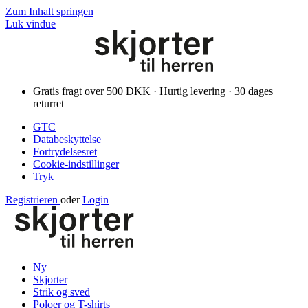
Zum Inhalt springen
Luk vindue
Gratis fragt over 500 DKK · Hurtig levering · 30 dages
returret
GTC
Databeskyttelse
Fortrydelsesret
Cookie-indstillinger
Tryk
Registrieren
oder
Login
Ny
Skjorter
Strik og sved
Poloer og T-shirts