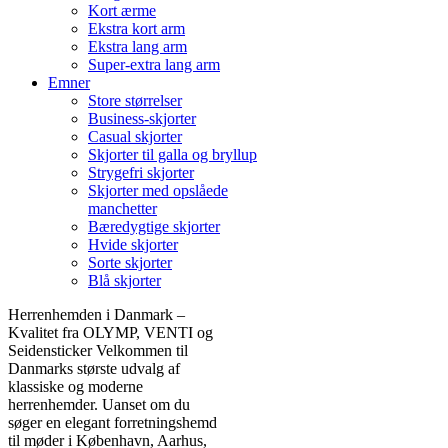
Kort ærme
Ekstra kort arm
Ekstra lang arm
Super-extra lang arm
Emner
Store størrelser
Business-skjorter
Casual skjorter
Skjorter til galla og bryllup
Strygefri skjorter
Skjorter med opslåede
manchetter
Bæredygtige skjorter
Hvide skjorter
Sorte skjorter
Blå skjorter
Herrenhemden i Danmark –
Kvalitet fra OLYMP, VENTI og
Seidensticker Velkommen til
Danmarks største udvalg af
klassiske og moderne
herrenhemder. Uanset om du
søger en elegant forretningshemd
til møder i København, Aarhus,