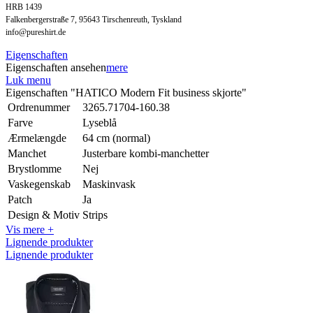
HRB 1439
Falkenbergerstraße 7, 95643 Tirschenreuth, Tyskland
info@pureshirt.de
Eigenschaften
Eigenschaften ansehen
mere
Luk menu
Eigenschaften "HATICO Modern Fit business skjorte"
Ordrenummer
3265.71704-160.38
Farve
Lyseblå
Ærmelængde
64 cm (normal)
Manchet
Justerbare kombi-manchetter
Brystlomme
Nej
Vaskegenskab
Maskinvask
Patch
Ja
Design & Motiv
Strips
Vis mere +
Lignende produkter
Lignende produkter