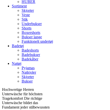
HUBER
Sortiment
Skjorter
Veste
Stik
Underbukser
Shorts
Boxershorts
Bukser lange
Funktionelt undertøj
Badetøj
Badeshorts
Badebukser
Badekåber
Nattøj
Pyjamas
Natkjoler
Skjorter
Bukser
Hochwertige Herren
Unterwäsche für höchsten
Tragekomfort Die richtige
Unterwäsche bildet das
Fundament jeder stilbewussten