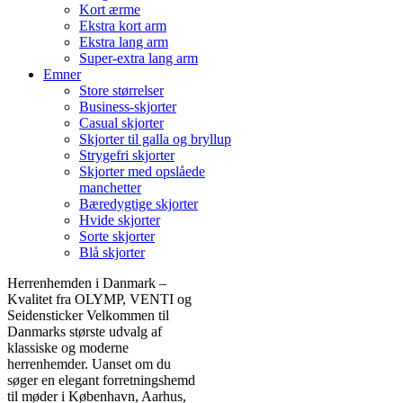
Kort ærme
Ekstra kort arm
Ekstra lang arm
Super-extra lang arm
Emner
Store størrelser
Business-skjorter
Casual skjorter
Skjorter til galla og bryllup
Strygefri skjorter
Skjorter med opslåede
manchetter
Bæredygtige skjorter
Hvide skjorter
Sorte skjorter
Blå skjorter
Herrenhemden i Danmark –
Kvalitet fra OLYMP, VENTI og
Seidensticker Velkommen til
Danmarks største udvalg af
klassiske og moderne
herrenhemder. Uanset om du
søger en elegant forretningshemd
til møder i København, Aarhus,