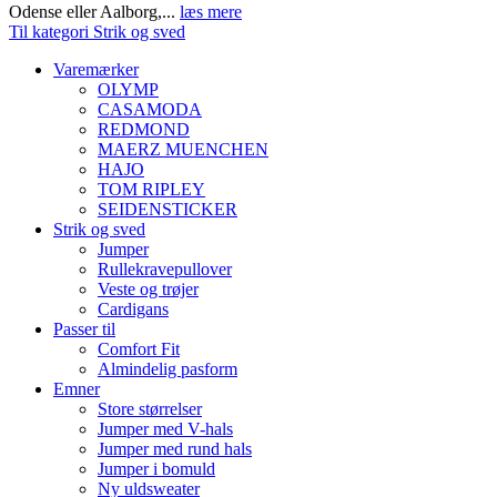
Odense eller Aalborg,...
læs mere
Til kategori Strik og sved
Varemærker
OLYMP
CASAMODA
REDMOND
MAERZ MUENCHEN
HAJO
TOM RIPLEY
SEIDENSTICKER
Strik og sved
Jumper
Rullekravepullover
Veste og trøjer
Cardigans
Passer til
Comfort Fit
Almindelig pasform
Emner
Store størrelser
Jumper med V-hals
Jumper med rund hals
Jumper i bomuld
Ny uldsweater