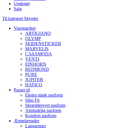
Undertøj
Salg
Til kategori Skjorter
Varemærker
ARTIGIANO
OLYMP
SEIDENSTICKER
MARVELIS
CASAMODA
VENTI
EINHORN
REDMOND
PURE
JUPITER
HATICO
Passer til
Ekstra slank pasform
Slim Fit
Skræddersyet pasform
Almindelig pasform
Komfort pasform
Ærmelængder
Langærmet