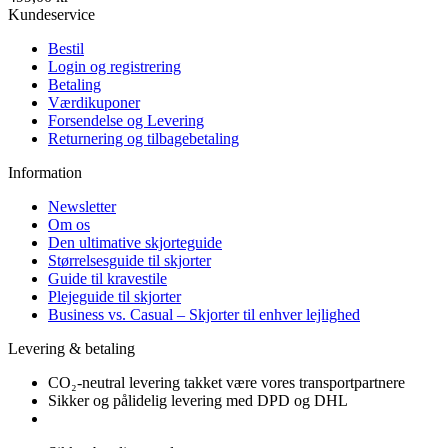
Kundeservice
Bestil
Login og registrering
Betaling
Værdikuponer
Forsendelse og Levering
Returnering og tilbagebetaling
Information
Newsletter
Om os
Den ultimative skjorteguide
Størrelsesguide til skjorter
Guide til kravestile
Plejeguide til skjorter
Business vs. Casual – Skjorter til enhver lejlighed
Levering & betaling
CO₂-neutral levering takket være vores transportpartnere
Sikker og pålidelig levering med DPD og DHL