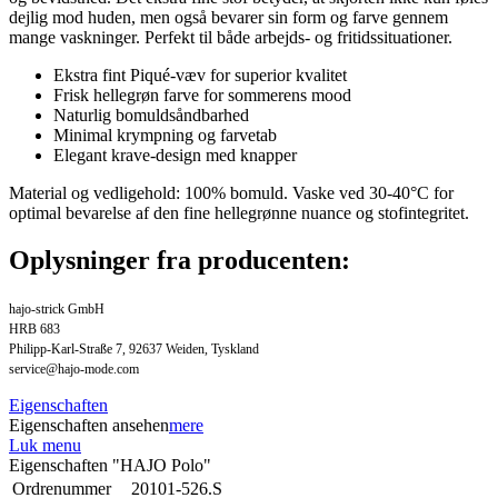
dejlig mod huden, men også bevarer sin form og farve gennem
mange vaskninger. Perfekt til både arbejds- og fritidssituationer.
Ekstra fint Piqué-væv for superior kvalitet
Frisk hellegrøn farve for sommerens mood
Naturlig bomuldsåndbarhed
Minimal krympning og farvetab
Elegant krave-design med knapper
Material og vedligehold: 100% bomuld. Vaske ved 30-40°C for
optimal bevarelse af den fine hellegrønne nuance og stofintegritet.
Oplysninger fra producenten:
hajo-strick GmbH
HRB 683
Philipp-Karl-Straße 7, 92637 Weiden, Tyskland
service@hajo-mode.com
Eigenschaften
Eigenschaften ansehen
mere
Luk menu
Eigenschaften "HAJO Polo"
Ordrenummer
20101-526.S