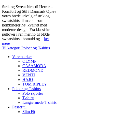
Strik og Sweatshirts til Herrer –
Komfort og Stil i Danmark Oplev
vores brede udvalg af strik og
sweatshirts til mænd, som
kombinerer høj kvalitet med
moderne design. Fra klassiske
pullover i ren merino til bløde
sweatshirts i bomuld og...
læs
mere
Til kategori Poloer og T-shirts
Varemærker
OLYMP
CASAMODA
REDMOND
VENTI
HAJO
TOM RIPLEY
Poloer og T-shirts
Polo-skjorter
T-shirts
Langærmede T-shirts
Passer til
Slim Fit