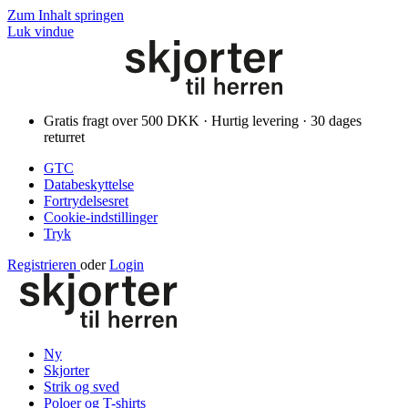
Zum Inhalt springen
Luk vindue
Gratis fragt over 500 DKK · Hurtig levering · 30 dages
returret
GTC
Databeskyttelse
Fortrydelsesret
Cookie-indstillinger
Tryk
Registrieren
oder
Login
Ny
Skjorter
Strik og sved
Poloer og T-shirts