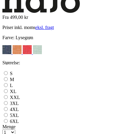
Fra 499,00 kr
Priser inkl. moms
eksl. fragt
Farve:
Lysegrøn
Størrelse:
S
M
L
XL
XXL
3XL
4XL
5XL
6XL
Menge