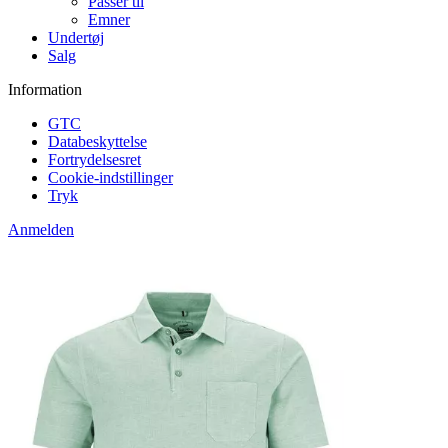
Passer til
Emner
Undertøj
Salg
Information
GTC
Databeskyttelse
Fortrydelsesret
Cookie-indstillinger
Tryk
Anmelden