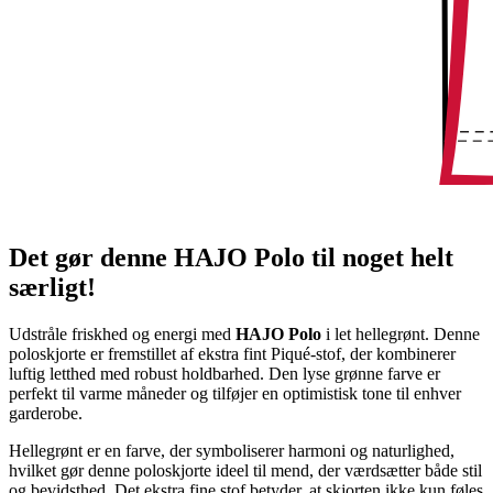
Det gør denne HAJO Polo til noget helt
særligt!
Udstråle friskhed og energi med
HAJO Polo
i let hellegrønt. Denne
poloskjorte er fremstillet af ekstra fint Piqué-stof, der kombinerer
luftig letthed med robust holdbarhed. Den lyse grønne farve er
perfekt til varme måneder og tilføjer en optimistisk tone til enhver
garderobe.
Hellegrønt er en farve, der symboliserer harmoni og naturlighed,
hvilket gør denne poloskjorte ideel til mend, der værdsætter både stil
og bevidsthed. Det ekstra fine stof betyder, at skjorten ikke kun føles