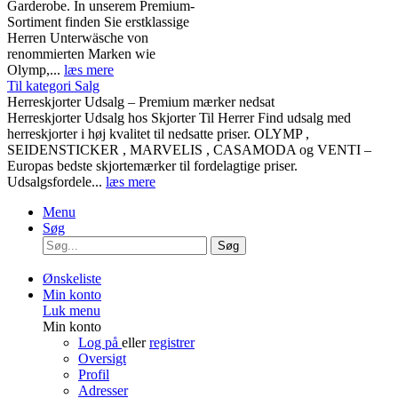
Garderobe. In unserem Premium-
Sortiment finden Sie erstklassige
Herren Unterwäsche von
renommierten Marken wie
Olymp,...
læs mere
Til kategori Salg
Herreskjorter Udsalg – Premium mærker nedsat
Herreskjorter Udsalg hos Skjorter Til Herrer Find udsalg med
herreskjorter i høj kvalitet til nedsatte priser. OLYMP ,
SEIDENSTICKER , MARVELIS , CASAMODA og VENTI –
Europas bedste skjortemærker til fordelagtige priser.
Udsalgsfordele...
læs mere
Menu
Søg
Søg
Ønskeliste
Min konto
Luk menu
Min konto
Log på
eller
registrer
Oversigt
Profil
Adresser