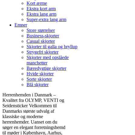
Kort ærme
Ekstra kort arm
Ekstra lang arm
Super-extra lang arm
Emner
Store størrelser
Business-skjorter
Casual skjorter
Skjorter til galla og bryllup
Strygefri skjorter
Skjorter med opslåede
manchetter
Bæredygtige skjorter
Hvide skjorter
Sorte skjorter
Blå skjorter
Herrenhemden i Danmark –
Kvalitet fra OLYMP, VENTI og
Seidensticker Velkommen til
Danmarks største udvalg af
klassiske og moderne
herrenhemder. Uanset om du
søger en elegant forretningshemd
til møder i København, Aarhus,