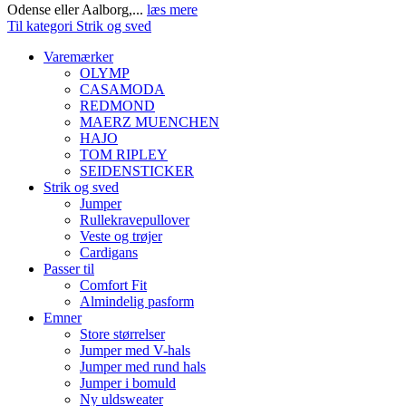
Odense eller Aalborg,...
læs mere
Til kategori Strik og sved
Varemærker
OLYMP
CASAMODA
REDMOND
MAERZ MUENCHEN
HAJO
TOM RIPLEY
SEIDENSTICKER
Strik og sved
Jumper
Rullekravepullover
Veste og trøjer
Cardigans
Passer til
Comfort Fit
Almindelig pasform
Emner
Store størrelser
Jumper med V-hals
Jumper med rund hals
Jumper i bomuld
Ny uldsweater