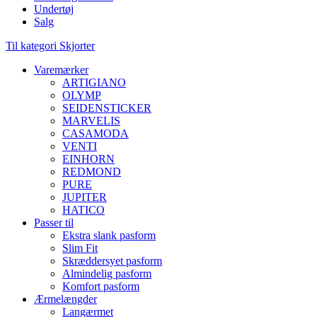
Undertøj
Salg
Til kategori Skjorter
Varemærker
ARTIGIANO
OLYMP
SEIDENSTICKER
MARVELIS
CASAMODA
VENTI
EINHORN
REDMOND
PURE
JUPITER
HATICO
Passer til
Ekstra slank pasform
Slim Fit
Skræddersyet pasform
Almindelig pasform
Komfort pasform
Ærmelængder
Langærmet