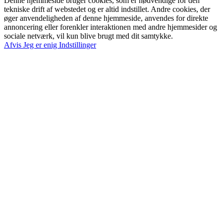
Denne hjemmeside bruger cookies, som er nødvendige for den
tekniske drift af webstedet og er altid indstillet. Andre cookies, der
øger anvendeligheden af denne hjemmeside, anvendes for direkte
annoncering eller forenkler interaktionen med andre hjemmesider og
sociale netværk, vil kun blive brugt med dit samtykke.
Afvis
Jeg er enig
Indstillinger