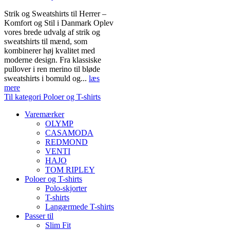
Strik og Sweatshirts til Herrer –
Komfort og Stil i Danmark Oplev
vores brede udvalg af strik og
sweatshirts til mænd, som
kombinerer høj kvalitet med
moderne design. Fra klassiske
pullover i ren merino til bløde
sweatshirts i bomuld og...
læs
mere
Til kategori Poloer og T-shirts
Varemærker
OLYMP
CASAMODA
REDMOND
VENTI
HAJO
TOM RIPLEY
Poloer og T-shirts
Polo-skjorter
T-shirts
Langærmede T-shirts
Passer til
Slim Fit