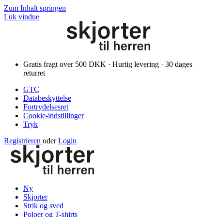
Zum Inhalt springen
Luk vindue
Gratis fragt over 500 DKK · Hurtig levering · 30 dages
returret
GTC
Databeskyttelse
Fortrydelsesret
Cookie-indstillinger
Tryk
Registrieren
oder
Login
Ny
Skjorter
Strik og sved
Poloer og T-shirts