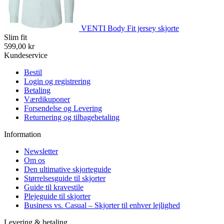
VENTI Body Fit jersey skjorte
Slim fit
599,00 kr
Kundeservice
Bestil
Login og registrering
Betaling
Værdikuponer
Forsendelse og Levering
Returnering og tilbagebetaling
Information
Newsletter
Om os
Den ultimative skjorteguide
Størrelsesguide til skjorter
Guide til kravestile
Plejeguide til skjorter
Business vs. Casual – Skjorter til enhver lejlighed
Levering & betaling