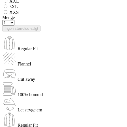
XXL
3XL
XXS
Menge
Ingen størrelse valgt
Regular Fit
Flannel
Cut-away
100% bomuld
Let strygejern
Regular Fit