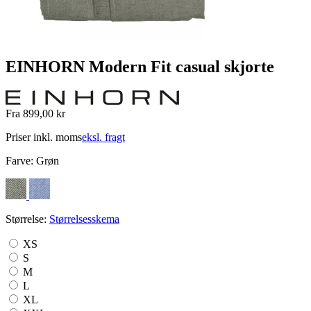
EINHORN Modern Fit casual skjorte
Fra 899,00 kr
Priser inkl. moms
eksl. fragt
Farve:
Grøn
Størrelse:
Størrelsesskema
XS
S
M
L
XL