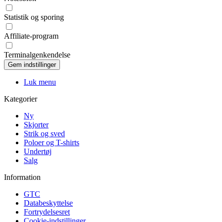
Statistik og sporing
Affiliate-program
Terminalgenkendelse
Luk menu
Kategorier
Ny
Skjorter
Strik og sved
Poloer og T-shirts
Undertøj
Salg
Information
GTC
Databeskyttelse
Fortrydelsesret
Cookie-indstillinger