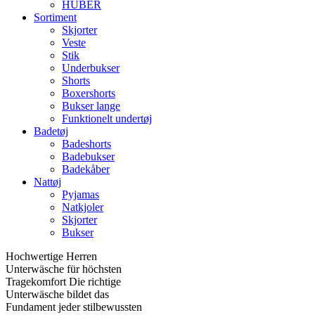
HUBER
Sortiment
Skjorter
Veste
Stik
Underbukser
Shorts
Boxershorts
Bukser lange
Funktionelt undertøj
Badetøj
Badeshorts
Badebukser
Badekåber
Nattøj
Pyjamas
Natkjoler
Skjorter
Bukser
Hochwertige Herren
Unterwäsche für höchsten
Tragekomfort Die richtige
Unterwäsche bildet das
Fundament jeder stilbewussten