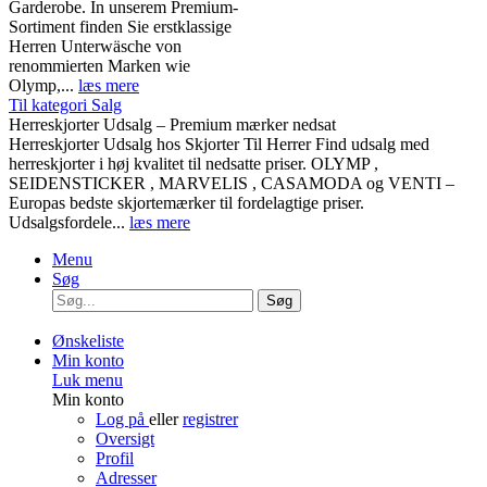
Garderobe. In unserem Premium-
Sortiment finden Sie erstklassige
Herren Unterwäsche von
renommierten Marken wie
Olymp,...
læs mere
Til kategori Salg
Herreskjorter Udsalg – Premium mærker nedsat
Herreskjorter Udsalg hos Skjorter Til Herrer Find udsalg med
herreskjorter i høj kvalitet til nedsatte priser. OLYMP ,
SEIDENSTICKER , MARVELIS , CASAMODA og VENTI –
Europas bedste skjortemærker til fordelagtige priser.
Udsalgsfordele...
læs mere
Menu
Søg
Søg
Ønskeliste
Min konto
Luk menu
Min konto
Log på
eller
registrer
Oversigt
Profil
Adresser