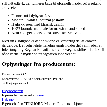
stilfuldt udtryk, der fungerer både til uformelle møder og weekend-
aktiviteter.
Flannelstof i dybgrøn farve
Modern Fit-snit til optimal pasform
Haifiskkragen med klassisk design
100% bomuldsmateriale for maksimal åndbarhed
Nem vedligeholdelse - maskinvaskes ved 40°C
Med sin alsidighed er denne skjorte en væsentlig del af enhver
garderobe. Det behagelige flanelmateriale holder dig varm uden at
føles tungt, og Regular Fit-snittet sikrer bevægelsesfrihed. Perfekt til
både kasuelle møder og fredagsaften med venner.
Oplysninger fra producenten:
Einhorn by Asoni SA
Einhornstrasse 10, 72138 Kirchentellinsfurt, Tyskland
estellungen@einhorn.de
Eigenschaften
Eigenschaften ansehen
mere
Luk menu
Eigenschaften "EINHORN Modern Fit casual skjorte"