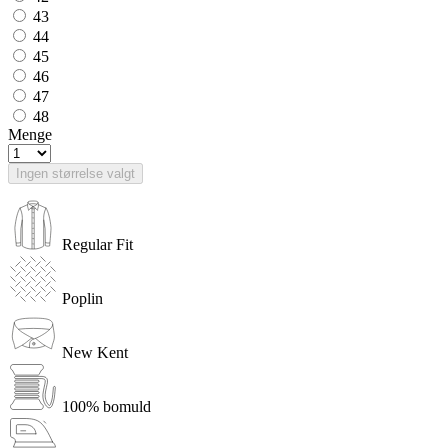
43
44
45
46
47
48
Menge
Ingen størrelse valgt
Regular Fit
Poplin
New Kent
100% bomuld