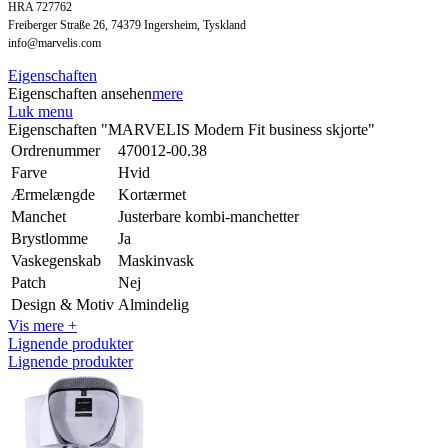
HRA 727762
Freiberger Straße 26, 74379 Ingersheim, Tyskland
info@marvelis.com
Eigenschaften
Eigenschaften ansehen
mere
Luk menu
Eigenschaften "MARVELIS Modern Fit business skjorte"
Ordrenummer
470012-00.38
Farve
Hvid
Ærmelængde
Kortærmet
Manchet
Justerbare kombi-manchetter
Brystlomme
Ja
Vaskegenskab
Maskinvask
Patch
Nej
Design & Motiv
Almindelig
Vis mere +
Lignende produkter
Lignende produkter