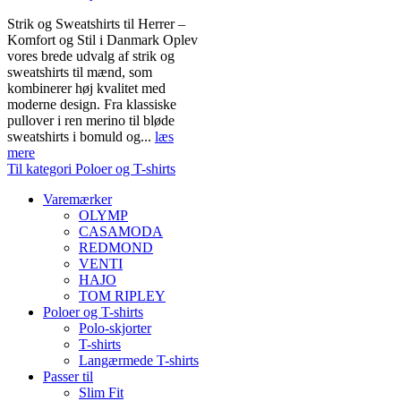
Strik og Sweatshirts til Herrer –
Komfort og Stil i Danmark Oplev
vores brede udvalg af strik og
sweatshirts til mænd, som
kombinerer høj kvalitet med
moderne design. Fra klassiske
pullover i ren merino til bløde
sweatshirts i bomuld og...
læs
mere
Til kategori Poloer og T-shirts
Varemærker
OLYMP
CASAMODA
REDMOND
VENTI
HAJO
TOM RIPLEY
Poloer og T-shirts
Polo-skjorter
T-shirts
Langærmede T-shirts
Passer til
Slim Fit