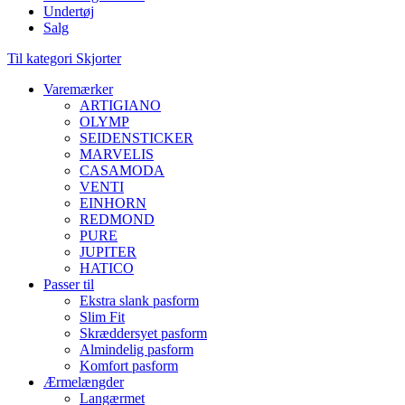
Undertøj
Salg
Til kategori Skjorter
Varemærker
ARTIGIANO
OLYMP
SEIDENSTICKER
MARVELIS
CASAMODA
VENTI
EINHORN
REDMOND
PURE
JUPITER
HATICO
Passer til
Ekstra slank pasform
Slim Fit
Skræddersyet pasform
Almindelig pasform
Komfort pasform
Ærmelængder
Langærmet