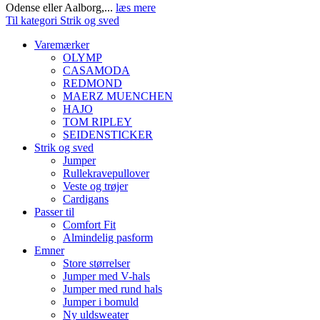
Odense eller Aalborg,...
læs mere
Til kategori Strik og sved
Varemærker
OLYMP
CASAMODA
REDMOND
MAERZ MUENCHEN
HAJO
TOM RIPLEY
SEIDENSTICKER
Strik og sved
Jumper
Rullekravepullover
Veste og trøjer
Cardigans
Passer til
Comfort Fit
Almindelig pasform
Emner
Store størrelser
Jumper med V-hals
Jumper med rund hals
Jumper i bomuld
Ny uldsweater