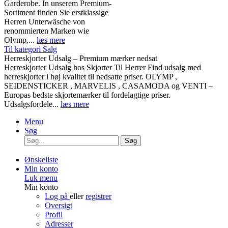
Garderobe. In unserem Premium-
Sortiment finden Sie erstklassige
Herren Unterwäsche von
renommierten Marken wie
Olymp,...
læs mere
Til kategori Salg
Herreskjorter Udsalg – Premium mærker nedsat
Herreskjorter Udsalg hos Skjorter Til Herrer Find udsalg med
herreskjorter i høj kvalitet til nedsatte priser. OLYMP ,
SEIDENSTICKER , MARVELIS , CASAMODA og VENTI –
Europas bedste skjortemærker til fordelagtige priser.
Udsalgsfordele...
læs mere
Menu
Søg
Søg
Ønskeliste
Min konto
Luk menu
Min konto
Log på
eller
registrer
Oversigt
Profil
Adresser