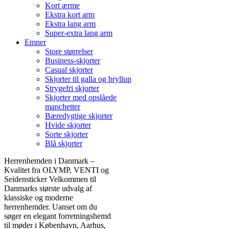
Kort ærme
Ekstra kort arm
Ekstra lang arm
Super-extra lang arm
Emner
Store størrelser
Business-skjorter
Casual skjorter
Skjorter til galla og bryllup
Strygefri skjorter
Skjorter med opslåede
manchetter
Bæredygtige skjorter
Hvide skjorter
Sorte skjorter
Blå skjorter
Herrenhemden i Danmark –
Kvalitet fra OLYMP, VENTI og
Seidensticker Velkommen til
Danmarks største udvalg af
klassiske og moderne
herrenhemder. Uanset om du
søger en elegant forretningshemd
til møder i København, Aarhus,