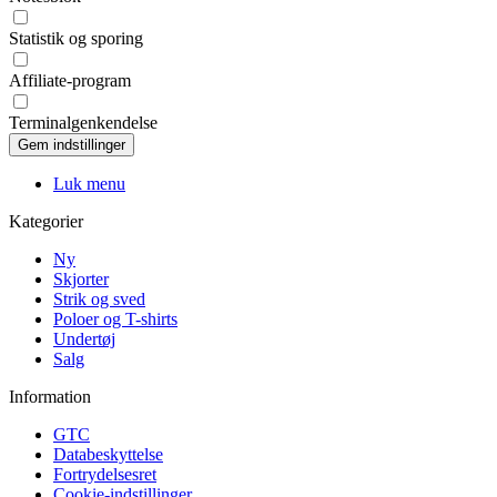
Statistik og sporing
Affiliate-program
Terminalgenkendelse
Luk menu
Kategorier
Ny
Skjorter
Strik og sved
Poloer og T-shirts
Undertøj
Salg
Information
GTC
Databeskyttelse
Fortrydelsesret
Cookie-indstillinger