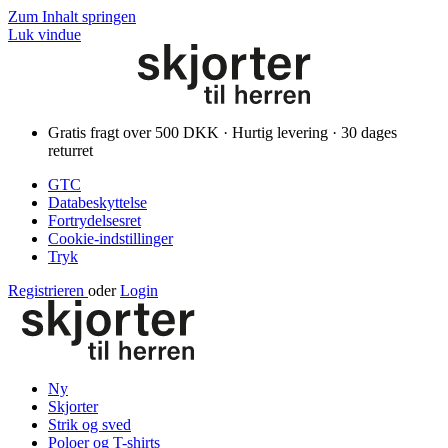
Zum Inhalt springen
Luk vindue
Gratis fragt over 500 DKK · Hurtig levering · 30 dages
returret
GTC
Databeskyttelse
Fortrydelsesret
Cookie-indstillinger
Tryk
Registrieren
oder
Login
Ny
Skjorter
Strik og sved
Poloer og T-shirts