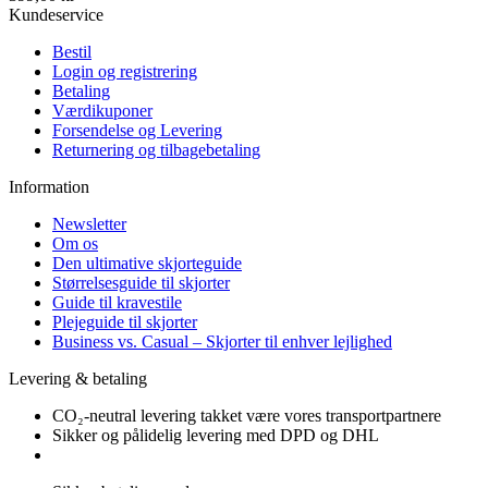
Kundeservice
Bestil
Login og registrering
Betaling
Værdikuponer
Forsendelse og Levering
Returnering og tilbagebetaling
Information
Newsletter
Om os
Den ultimative skjorteguide
Størrelsesguide til skjorter
Guide til kravestile
Plejeguide til skjorter
Business vs. Casual – Skjorter til enhver lejlighed
Levering & betaling
CO₂-neutral levering takket være vores transportpartnere
Sikker og pålidelig levering med DPD og DHL