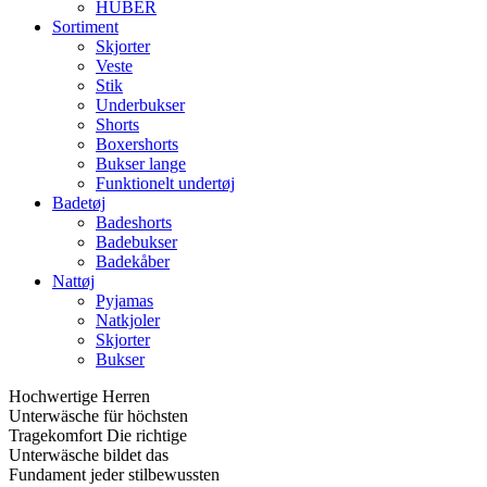
HUBER
Sortiment
Skjorter
Veste
Stik
Underbukser
Shorts
Boxershorts
Bukser lange
Funktionelt undertøj
Badetøj
Badeshorts
Badebukser
Badekåber
Nattøj
Pyjamas
Natkjoler
Skjorter
Bukser
Hochwertige Herren
Unterwäsche für höchsten
Tragekomfort Die richtige
Unterwäsche bildet das
Fundament jeder stilbewussten