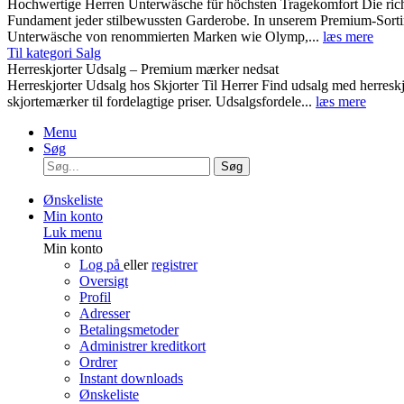
Hochwertige Herren Unterwäsche für höchsten Tragekomfort Die rich
Fundament jeder stilbewussten Garderobe. In unserem Premium-Sortim
Unterwäsche von renommierten Marken wie Olymp,...
læs mere
Til kategori Salg
Herreskjorter Udsalg – Premium mærker nedsat
Herreskjorter Udsalg hos Skjorter Til Herrer Find udsalg med he
skjortemærker til fordelagtige priser. Udsalgsfordele...
læs mere
Menu
Søg
Søg
Ønskeliste
Min konto
Luk menu
Min konto
Log på
eller
registrer
Oversigt
Profil
Adresser
Betalingsmetoder
Administrer kreditkort
Ordrer
Instant downloads
Ønskeliste