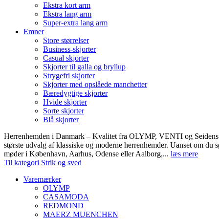
Ekstra kort arm
Ekstra lang arm
Super-extra lang arm
Emner
Store størrelser
Business-skjorter
Casual skjorter
Skjorter til galla og bryllup
Strygefri skjorter
Skjorter med opslåede manchetter
Bæredygtige skjorter
Hvide skjorter
Sorte skjorter
Blå skjorter
Herrenhemden i Danmark – Kvalitet fra OLYMP, VENTI og Seidens
største udvalg af klassiske og moderne herrenhemder. Uanset om du sø
møder i København, Aarhus, Odense eller Aalborg,...
læs mere
Til kategori Strik og sved
Varemærker
OLYMP
CASAMODA
REDMOND
MAERZ MUENCHEN