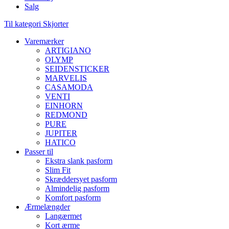
Salg
Til kategori Skjorter
Varemærker
ARTIGIANO
OLYMP
SEIDENSTICKER
MARVELIS
CASAMODA
VENTI
EINHORN
REDMOND
PURE
JUPITER
HATICO
Passer til
Ekstra slank pasform
Slim Fit
Skræddersyet pasform
Almindelig pasform
Komfort pasform
Ærmelængder
Langærmet
Kort ærme