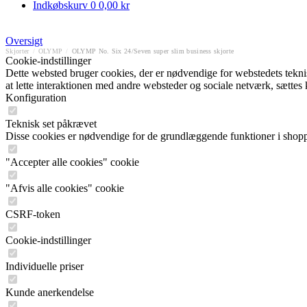
Indkøbskurv
0
0,00 kr
Oversigt
Skjorter
/
OLYMP
/
OLYMP No. Six 24/Seven super slim business skjorte
Cookie-indstillinger
Dette websted bruger cookies, der er nødvendige for webstedets tekniske
at lette interaktionen med andre websteder og sociale netværk, sættes
Konfiguration
Teknisk set påkrævet
Disse cookies er nødvendige for de grundlæggende funktioner i shop
"Accepter alle cookies" cookie
"Afvis alle cookies" cookie
CSRF-token
Cookie-indstillinger
Individuelle priser
Kunde anerkendelse