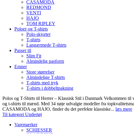
CASAMODA
REDMOND
VENTI
HAJO
TOM RIPLEY
Poloer og T-shirts
Polo-skjorter
T-shirts
Langærmede T-shirts
Passer til
Slim Fit
Almindelig pasform
Emner
Store størrelser
Almindelige T-shirts
T-shirts med tryk
T-shirts i dobbeltpakning
Polos og T-Shirts til Herrer – Klassisk Stil i Danmark Velkommen til 
og t-shirts til mænd. Med 34 nøje udvalgte modeller fra topkvali
CASAMODA og HAJO, finder du det perfekte klassiske...
læs mere
Til kategori Undertøj
Varemærker
SCHIESSER