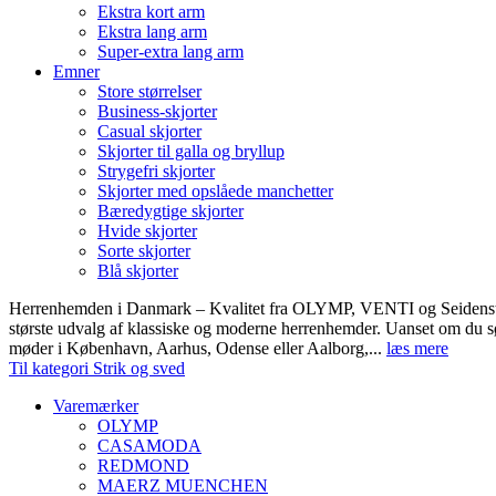
Ekstra kort arm
Ekstra lang arm
Super-extra lang arm
Emner
Store størrelser
Business-skjorter
Casual skjorter
Skjorter til galla og bryllup
Strygefri skjorter
Skjorter med opslåede manchetter
Bæredygtige skjorter
Hvide skjorter
Sorte skjorter
Blå skjorter
Herrenhemden i Danmark – Kvalitet fra OLYMP, VENTI og Seidens
største udvalg af klassiske og moderne herrenhemder. Uanset om du sø
møder i København, Aarhus, Odense eller Aalborg,...
læs mere
Til kategori Strik og sved
Varemærker
OLYMP
CASAMODA
REDMOND
MAERZ MUENCHEN