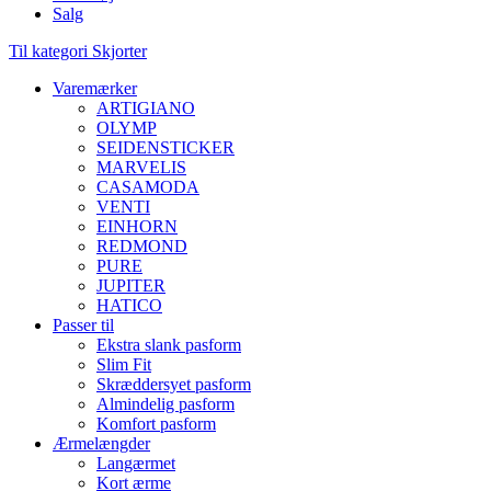
Salg
Til kategori Skjorter
Varemærker
ARTIGIANO
OLYMP
SEIDENSTICKER
MARVELIS
CASAMODA
VENTI
EINHORN
REDMOND
PURE
JUPITER
HATICO
Passer til
Ekstra slank pasform
Slim Fit
Skræddersyet pasform
Almindelig pasform
Komfort pasform
Ærmelængder
Langærmet
Kort ærme