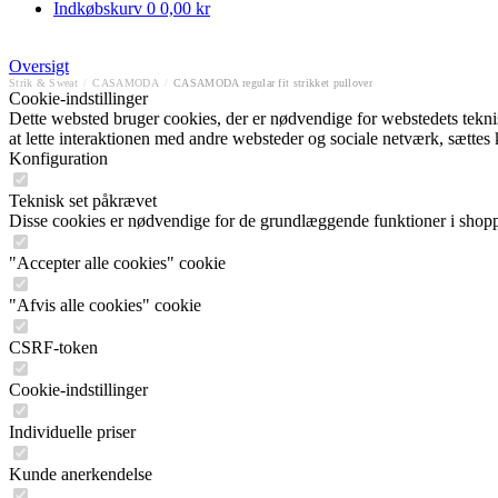
Indkøbskurv
0
0,00 kr
Oversigt
Strik & Sweat
/
CASAMODA
/
CASAMODA regular fit strikket pullover
Cookie-indstillinger
Dette websted bruger cookies, der er nødvendige for webstedets tekniske
at lette interaktionen med andre websteder og sociale netværk, sættes
Konfiguration
Teknisk set påkrævet
Disse cookies er nødvendige for de grundlæggende funktioner i shop
"Accepter alle cookies" cookie
"Afvis alle cookies" cookie
CSRF-token
Cookie-indstillinger
Individuelle priser
Kunde anerkendelse