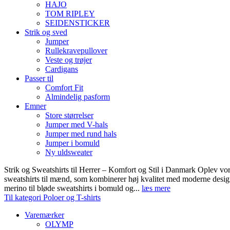
HAJO
TOM RIPLEY
SEIDENSTICKER
Strik og sved
Jumper
Rullekravepullover
Veste og trøjer
Cardigans
Passer til
Comfort Fit
Almindelig pasform
Emner
Store størrelser
Jumper med V-hals
Jumper med rund hals
Jumper i bomuld
Ny uldsweater
Strik og Sweatshirts til Herrer – Komfort og Stil i Danmark Oplev vor
sweatshirts til mænd, som kombinerer høj kvalitet med moderne design.
merino til bløde sweatshirts i bomuld og...
læs mere
Til kategori Poloer og T-shirts
Varemærker
OLYMP