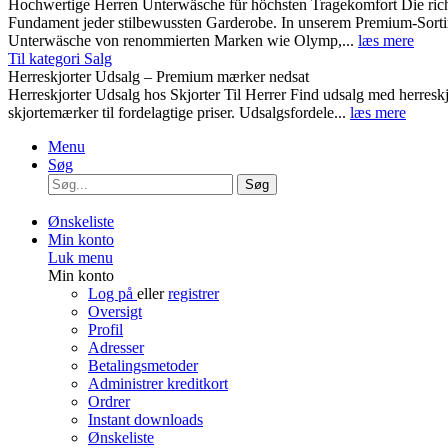
Hochwertige Herren Unterwäsche für höchsten Tragekomfort Die rich
Fundament jeder stilbewussten Garderobe. In unserem Premium-Sortim
Unterwäsche von renommierten Marken wie Olymp,...
læs mere
Til kategori Salg
Herreskjorter Udsalg – Premium mærker nedsat
Herreskjorter Udsalg hos Skjorter Til Herrer Find udsalg med he
skjortemærker til fordelagtige priser. Udsalgsfordele...
læs mere
Menu
Søg
Søg
Ønskeliste
Min konto
Luk menu
Min konto
Log på
eller
registrer
Oversigt
Profil
Adresser
Betalingsmetoder
Administrer kreditkort
Ordrer
Instant downloads
Ønskeliste