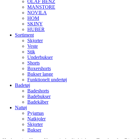
OLAF BENZ
MANSTORE
NOVILA
HOM
SKINY
HUBER
Sortiment
Skjorter
Veste
Stik
Underbukser
Shorts
Boxershorts
Bukser lange
Funktionelt undertøj
Badetøj
Badeshorts
Badebukser
Badekåber
Nattøj
Pyjamas
Natkjoler
Skjorter
Bukser