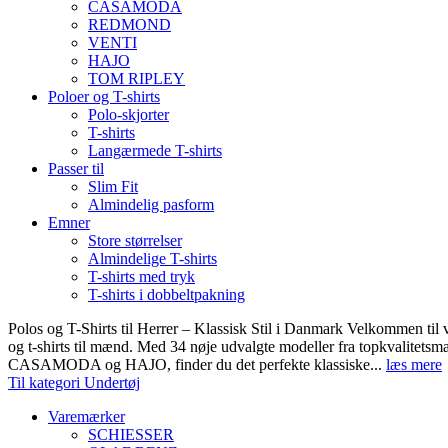
CASAMODA
REDMOND
VENTI
HAJO
TOM RIPLEY
Poloer og T-shirts
Polo-skjorter
T-shirts
Langærmede T-shirts
Passer til
Slim Fit
Almindelig pasform
Emner
Store størrelser
Almindelige T-shirts
T-shirts med tryk
T-shirts i dobbeltpakning
Polos og T-Shirts til Herrer – Klassisk Stil i Danmark Velkommen til 
og t-shirts til mænd. Med 34 nøje udvalgte modeller fra topkvali
CASAMODA og HAJO, finder du det perfekte klassiske...
læs mere
Til kategori Undertøj
Varemærker
SCHIESSER