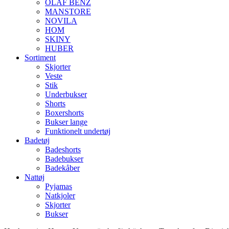
OLAF BENZ
MANSTORE
NOVILA
HOM
SKINY
HUBER
Sortiment
Skjorter
Veste
Stik
Underbukser
Shorts
Boxershorts
Bukser lange
Funktionelt undertøj
Badetøj
Badeshorts
Badebukser
Badekåber
Nattøj
Pyjamas
Natkjoler
Skjorter
Bukser