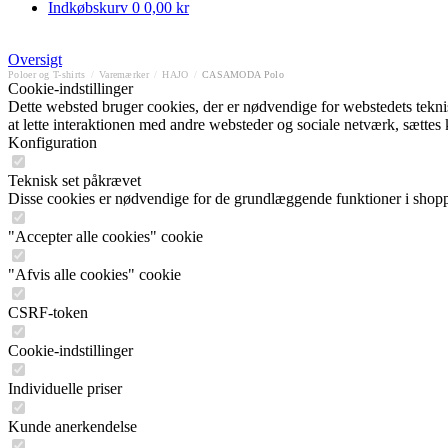
Indkøbskurv
0
0,00 kr
Oversigt
Poloer og T-shirts
/
Varemærker
/
HAJO
/
CASAMODA Polo
Cookie-indstillinger
Dette websted bruger cookies, der er nødvendige for webstedets tekniske
at lette interaktionen med andre websteder og sociale netværk, sættes
Konfiguration
Teknisk set påkrævet
Disse cookies er nødvendige for de grundlæggende funktioner i shop
"Accepter alle cookies" cookie
"Afvis alle cookies" cookie
CSRF-token
Cookie-indstillinger
Individuelle priser
Kunde anerkendelse