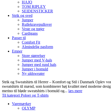
HAJO
TOM RIPLEY
SEIDENSTICKER
Strik og sved
Jumper
Rullekravepullover
Veste og trøjer
Cardigans
Passer til
Comfort Fit
Almindelig pasform
Emner
Store størrelser
Jumper med V-hals
Jumper med rund hals
Jumper i bomuld
Ny uldsweater
Strik og Sweatshirts til Herrer – Komfort og Stil i Danmark Oplev vor
sweatshirts til mænd, som kombinerer høj kvalitet med moderne design.
merino til bløde sweatshirts i bomuld og...
læs mere
Til kategori Poloer og T-shirts
Varemærker
OLYMP