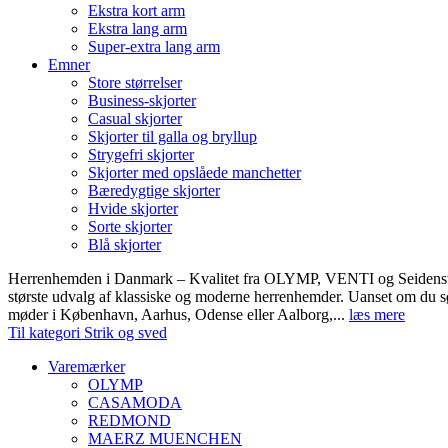
Ekstra kort arm
Ekstra lang arm
Super-extra lang arm
Emner
Store størrelser
Business-skjorter
Casual skjorter
Skjorter til galla og bryllup
Strygefri skjorter
Skjorter med opslåede manchetter
Bæredygtige skjorter
Hvide skjorter
Sorte skjorter
Blå skjorter
Herrenhemden i Danmark – Kvalitet fra OLYMP, VENTI og Seidens
største udvalg af klassiske og moderne herrenhemder. Uanset om du sø
møder i København, Aarhus, Odense eller Aalborg,...
læs mere
Til kategori Strik og sved
Varemærker
OLYMP
CASAMODA
REDMOND
MAERZ MUENCHEN