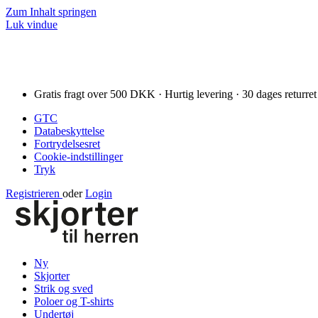
Zum Inhalt springen
Luk vindue
Gratis fragt over 500 DKK · Hurtig levering · 30 dages returret
GTC
Databeskyttelse
Fortrydelsesret
Cookie-indstillinger
Tryk
Registrieren
oder
Login
Ny
Skjorter
Strik og sved
Poloer og T-shirts
Undertøj