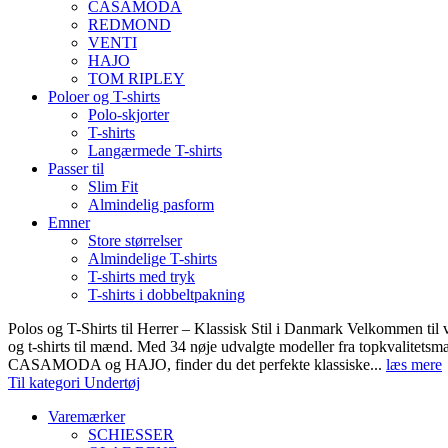
CASAMODA
REDMOND
VENTI
HAJO
TOM RIPLEY
Poloer og T-shirts
Polo-skjorter
T-shirts
Langærmede T-shirts
Passer til
Slim Fit
Almindelig pasform
Emner
Store størrelser
Almindelige T-shirts
T-shirts med tryk
T-shirts i dobbeltpakning
Polos og T-Shirts til Herrer – Klassisk Stil i Danmark Velkommen til 
og t-shirts til mænd. Med 34 nøje udvalgte modeller fra topkvali
CASAMODA og HAJO, finder du det perfekte klassiske...
læs mere
Til kategori Undertøj
Varemærker
SCHIESSER