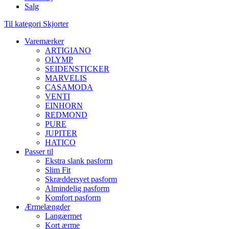
Salg
Til kategori Skjorter
Varemærker
ARTIGIANO
OLYMP
SEIDENSTICKER
MARVELIS
CASAMODA
VENTI
EINHORN
REDMOND
PURE
JUPITER
HATICO
Passer til
Ekstra slank pasform
Slim Fit
Skræddersyet pasform
Almindelig pasform
Komfort pasform
Ærmelængder
Langærmet
Kort ærme