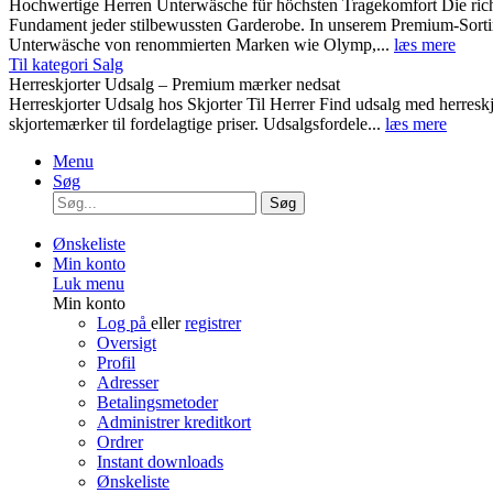
Hochwertige Herren Unterwäsche für höchsten Tragekomfort Die rich
Fundament jeder stilbewussten Garderobe. In unserem Premium-Sortim
Unterwäsche von renommierten Marken wie Olymp,...
læs mere
Til kategori Salg
Herreskjorter Udsalg – Premium mærker nedsat
Herreskjorter Udsalg hos Skjorter Til Herrer Find udsalg med he
skjortemærker til fordelagtige priser. Udsalgsfordele...
læs mere
Menu
Søg
Søg
Ønskeliste
Min konto
Luk menu
Min konto
Log på
eller
registrer
Oversigt
Profil
Adresser
Betalingsmetoder
Administrer kreditkort
Ordrer
Instant downloads
Ønskeliste