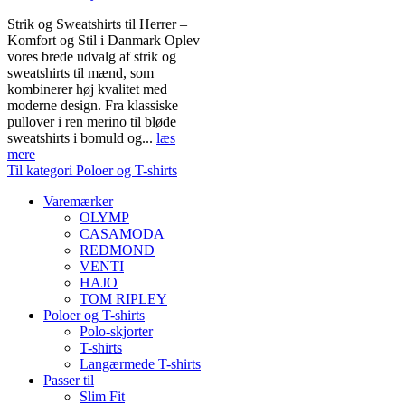
Strik og Sweatshirts til Herrer –
Komfort og Stil i Danmark Oplev
vores brede udvalg af strik og
sweatshirts til mænd, som
kombinerer høj kvalitet med
moderne design. Fra klassiske
pullover i ren merino til bløde
sweatshirts i bomuld og...
læs
mere
Til kategori Poloer og T-shirts
Varemærker
OLYMP
CASAMODA
REDMOND
VENTI
HAJO
TOM RIPLEY
Poloer og T-shirts
Polo-skjorter
T-shirts
Langærmede T-shirts
Passer til
Slim Fit