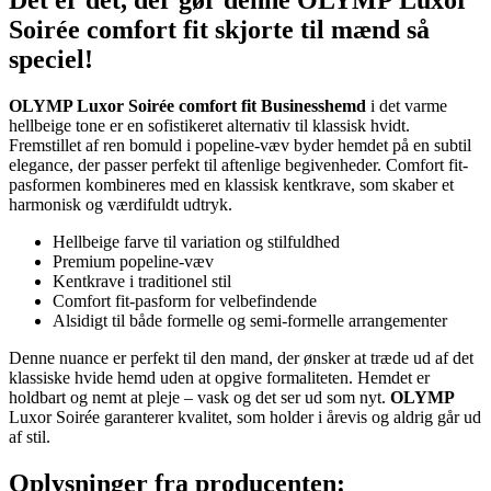
Det er det, der gør denne OLYMP Luxor
Soirée comfort fit skjorte til mænd så
speciel!
OLYMP Luxor Soirée comfort fit Businesshemd
i det varme
hellbeige tone er en sofistikeret alternativ til klassisk hvidt.
Fremstillet af ren bomuld i popeline-væv byder hemdet på en subtil
elegance, der passer perfekt til aftenlige begivenheder. Comfort fit-
pasformen kombineres med en klassisk kentkrave, som skaber et
harmonisk og værdifuldt udtryk.
Hellbeige farve til variation og stilfuldhed
Premium popeline-væv
Kentkrave i traditionel stil
Comfort fit-pasform for velbefindende
Alsidigt til både formelle og semi-formelle arrangementer
Denne nuance er perfekt til den mand, der ønsker at træde ud af det
klassiske hvide hemd uden at opgive formaliteten. Hemdet er
holdbart og nemt at pleje – vask og det ser ud som nyt.
OLYMP
Luxor Soirée garanterer kvalitet, som holder i årevis og aldrig går ud
af stil.
Oplysninger fra producenten: